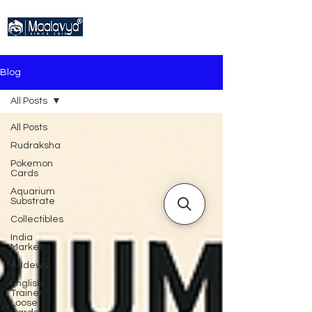
Blog
All Posts
All Posts
Rudraksha
Pokemon
Cards
Aquarium
Substrate
Collectibles
India
Market
Addews
English
Trainer
Loose