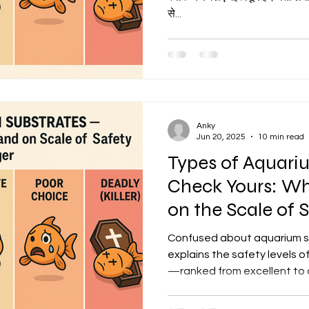
से...
Anky
Jun 20, 2025
10 min read
Types of Aquari
Check Yours: Wh
on the Scale of 
Confused about aquarium s
explains the safety levels of
—ranked from excellent to
your fish and plants with the