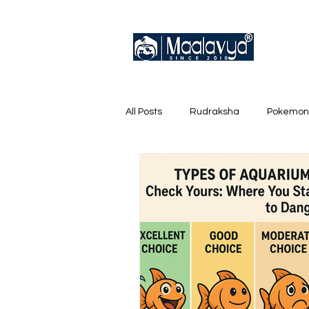
All Posts
Rudraksha
Pokemon
English Trainer Loose Cards