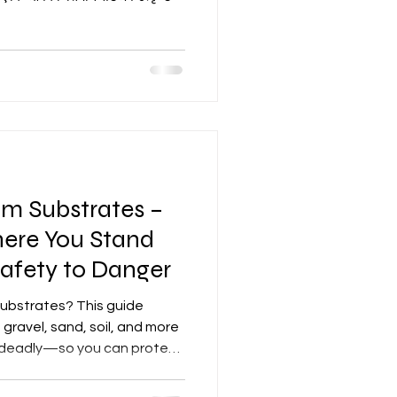
um Substrates –
ere You Stand
Safety to Danger
ubstrates? This guide
 gravel, sand, soil, and more
 deadly—so you can protect
 right choice.